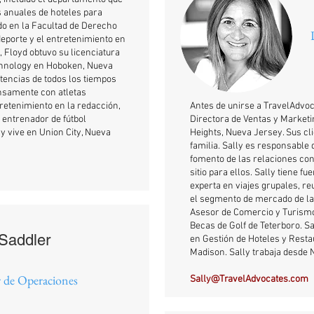
s anuales de hoteles para
ado en la Facultad de Derecho
 deporte y el entretenimiento en
 Floyd obtuvo su licenciatura
echnology en Hoboken, Nueva
stencias de todos los tiempos
ensamente con atletas
tretenimiento en la redacción,
Antes de unirse a TravelAdvo
 entrenador de fútbol
Directora de Ventas y Marketi
y vive en Union City, Nueva
Heights, Nueva Jersey. Sus cli
familia. Sally es responsable 
fomento de las relaciones con 
sitio para ellos. Sally tiene f
experta en viajes grupales, re
el segmento de mercado de la
Asesor de Comercio y Turism
Becas de Golf de Teterboro. Sa
 Saddler
en Gestión de Hoteles y Rest
Madison. Sally trabaja desde 
r de Operaciones
Sally@TravelAdvocates.com