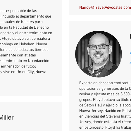
Nancy@TravelAdvocates.com
es responsable de las
 incluido el departamento que
s anuales de hoteles para
ado en la Facultad de Derecho
 deporte y el entretenimiento en
 Floyd obtuvo su licenciatura
echnology en Hoboken, Nueva
stencias de todos los tiempos
ensamente con atletas
tretenimiento en la redacción,
 entrenador de fútbol
y vive en Union City, Nueva
Experto en derecho contractua
operaciones generales de la 
revisa y ejecuta más de 3.500
grupos. Floyd obtuvo su títul
de Seton Hall y ejerció la abo
Nueva Jersey. Nacido en Pittsb
iller
en Ciencias del Stevens Insti
Jersey, donde ostenta el réco
en baloncesto. Floyd ha traba