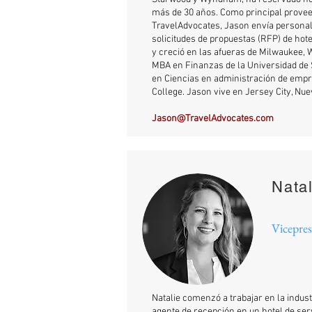
más de 30 años. Como principal provee
TravelAdvocates, Jason envía persona
solicitudes de propuestas (RFP) de hote
y creció en las afueras de Milwaukee, 
MBA en Finanzas de la Universidad de S
en Ciencias en administración de empr
College. Jason vive en Jersey City, Nu
Jason@TravelAdvocates.com
Nata
Vicepre
Natalie comenzó a trabajar en la indus
agente de recepción en un hotel de se