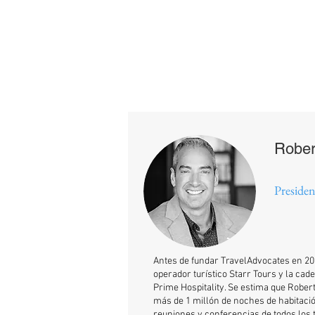
ESPECIALISTAS
EN HOTELES
PARA GRUPOS
Robert
Presiden
Antes de fundar TravelAdvocates en 200
operador turístico Starr Tours y la cad
Prime Hospitality. Se estima que Robe
más de 1 millón de noches de habitaci
reuniones y conferencias de todos los