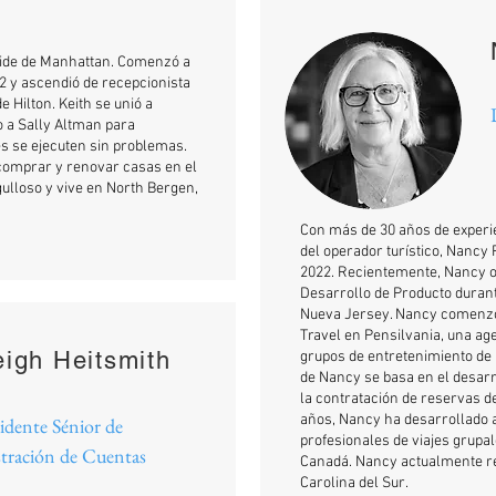
 Side de Manhattan. Comenzó a
12 y ascendió de recepcionista
 Hilton. Keith se unió a
o a Sally Altman para
s se ejecuten sin problemas.
a comprar y renovar casas en el
rgulloso y vive en North Bergen,
Con más de 30 años de experie
del operador turístico, Nancy
2022. Recientemente, Nancy o
Desarrollo de Producto durant
Nueva Jersey. Nancy comenzó 
Travel en Pensilvania, una ag
eigh Heitsmith
grupos de entretenimiento de p
de Nancy se basa en el desarro
la contratación de reservas de
años, Nancy ha desarrollado 
idente Sénior de
profesionales de viajes grupal
tración de Cuentas
Canadá. Nancy actualmente re
Carolina del Sur.