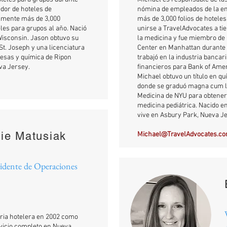
dor de hoteles de
nómina de empleados de la em
lmente más de 3,000
más de 3,000 folios de hotele
les para grupos al año. Nació
unirse a TravelAdvocates a ti
Wisconsin. Jason obtuvo su
la medicina y fue miembro de 
t. Joseph y una licenciatura
Center en Manhattan durante 
esas y química de Ripon
trabajó en la industria bancar
eva Jersey.
financieros para Bank of Amer
Michael obtuvo un título en q
donde se graduó magna cum la
Medicina de NYU para obtener 
medicina pediátrica. Nacido e
vive en Asbury Park, Nueva J
lie Matusiak
Michael@TravelAdvocates.c
sidente de Operaciones
tria hotelera en 2002 como
rvicio completo en Nueva