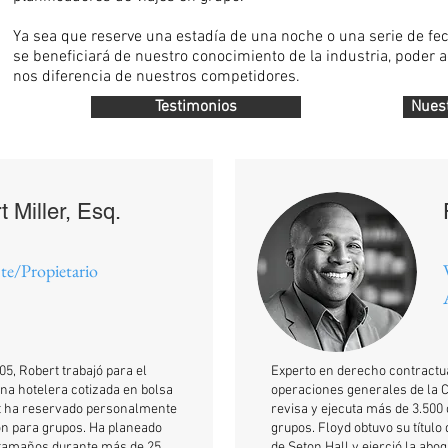
Ya sea que reserve una estadía de una noche o una serie de fech
se beneficiará de nuestro conocimiento de la industria, poder a
nos diferencia de nuestros competidores.
Testimonios
Nuest
 Miller, Esq.
te/Propietario
5, Robert trabajó para el
Experto en derecho contractua
ena hotelera cotizada en bolsa
operaciones generales de la 
rt ha reservado personalmente
revisa y ejecuta más de 3.500
ón para grupos. Ha planeado
grupos. Floyd obtuvo su títul
 tamaños durante más de 25
de Seton Hall y ejerció la abo