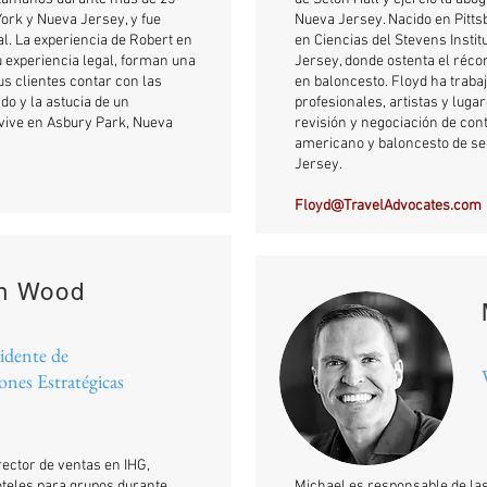
ork y Nueva Jersey, y fue
Nueva Jersey. Nacido en Pittsb
al. La experiencia de Robert en
en Ciencias del Stevens Insti
u experiencia legal, forman una
Jersey, donde ostenta el réco
s clientes contar con las
en baloncesto. Floyd ha traba
do y la astucia de un
profesionales, artistas y luga
 vive en Asbury Park, Nueva
revisión y negociación de cont
americano y baloncesto de sec
Jersey.
Floyd@TravelAdvocates.com
n Wood
idente de
ones Estratégicas
rector de ventas en IHG,
teles para grupos durante
Michael es responsable de las