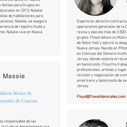
e Ventas para Grupos en
vocates en 2013, Natalie
stas de habitaciones para
aciones, Natalie, se asegura
Experto en derecho contractua
riencia de registro fluida y
operaciones generales de la 
nte. Natalie vive en Nueva
revisa y ejecuta más de 3.500
grupos. Floyd obtuvo su títul
de Seton Hall y ejerció la abo
Nueva Jersey. Nacido en Pittsb
en Ciencias del Stevens Insti
Jersey, donde ostenta el réco
en baloncesto. Floyd ha traba
profesionales, artistas y luga
s Massie
revisión y negociación de cont
americano y baloncesto de sec
Jersey.
idente Sénior de
Floyd@TravelAdvocates.com
tración de Cuentas
es responsable de las
 incluido el departamento que