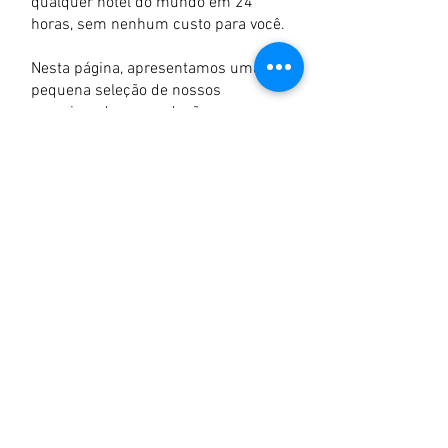
qualquer hotel do mundo em 24
horas, sem nenhum custo para você.
Nesta página, apresentamos uma
pequena seleção de nossos
parceiros de acomodação para
ilustrar que trabalhamos com cada
hotel. Observe que esta não é uma
lista completa de todos os hotéis que
reservamos. Trabalhamos
incansavelmente para encontrar o
hotel certo para o seu grupo, que se
adapte a qualquer orçamento,
requisitos de acomodação ou
duração da estadia.
1101 Ocean Avenue, Suite 702
Asbury Park, NJ 07712
T.
201.222.1990
F.
201.222.0009
E.
info@traveladvocates.com