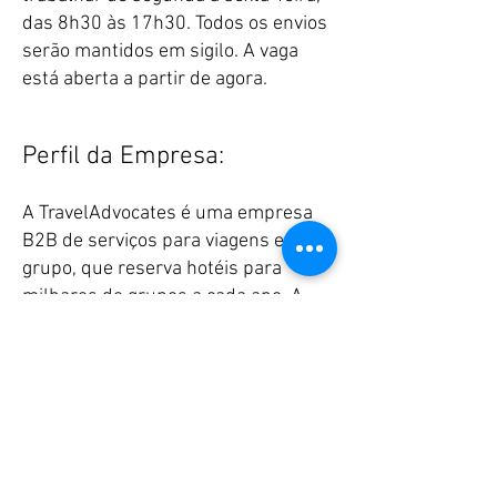
das 8h30 às 17h30. Todos os envios
serão mantidos em sigilo. A vaga
está aberta a partir de agora.
Perfil da Empresa:
A TravelAdvocates é uma empresa
B2B de serviços para viagens em
grupo, que reserva hotéis para
milhares de grupos a cada ano. A
TravelAdvocates está sempre
buscando contratar os melhores
talentos da indústria hoteleira e de
eventos. Todas as vagas são
remotas/home-based.
Eleita pela Inc 5000 como uma das
"Empresas Privadas de Crescimento